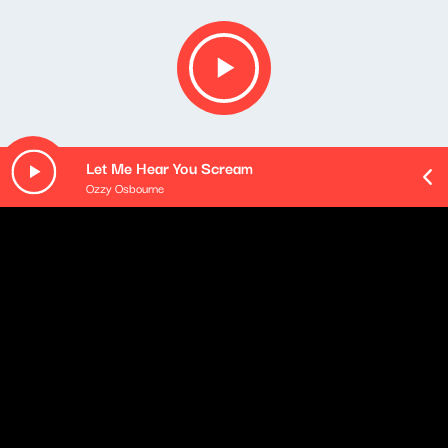
Let Me Hear You Scream
Ozzy Osbourne
O odcinku
Playlista audycji:
Mateusz Pospieszalski - Autoportret radosny