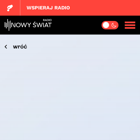
WSPIERAJ RADIO
wróć