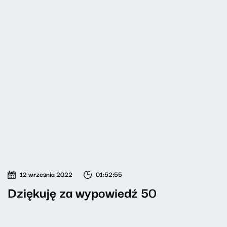
12 września 2022
01:52:55
Dziękuję za wypowiedź 50