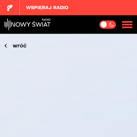
WSPIERAJ RADIO
wróć