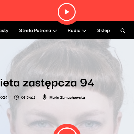
asty
Strefa Patrona
Radio
Sklep
ieta zastępcza 94
 2024
01:54:11
Maria Zamachowska