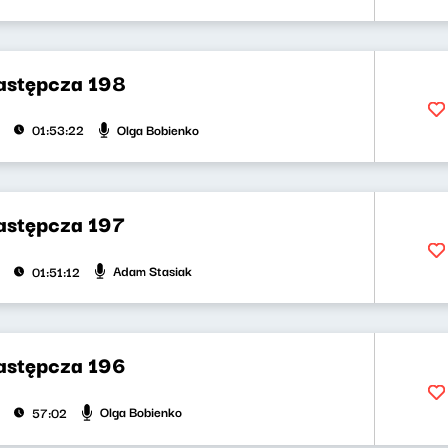
zastępcza 198
Olga Bobienko
01:53:22
zastępcza 197
Adam Stasiak
01:51:12
zastępcza 196
Olga Bobienko
57:02