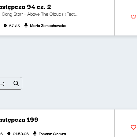
astępcza 94 cz. 2
i: Gang Starr - Above The Clouds (Feat....
Maria Zamachowska
57:35
zastępcza 199
Tomasz Giemza
26
01:53:06