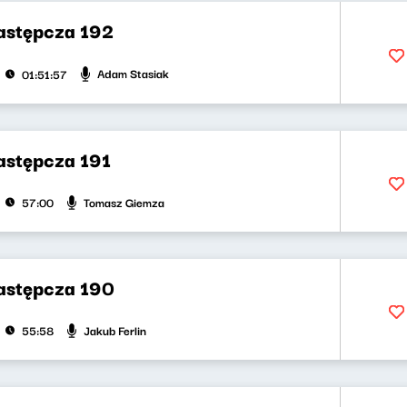
zastępcza 192
Adam Stasiak
01:51:57
zastępcza 191
Tomasz Giemza
57:00
zastępcza 190
Jakub Ferlin
55:58