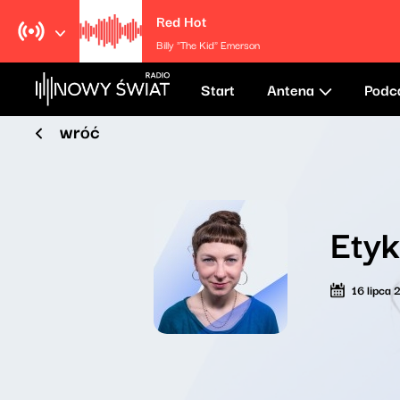
Red Hot
Billy "The Kid" Emerson
Start
Antena
Podc
wróć
Etyk
16 lipca