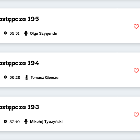
zastępcza 195
Olga Szygenda
55:51
zastępcza 194
Tomasz Giemza
56:29
zastępcza 193
Mikołaj Tyczyński
57:19