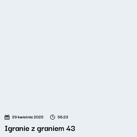
29 kwietnia 2025
56:23
Igranie z graniem 43