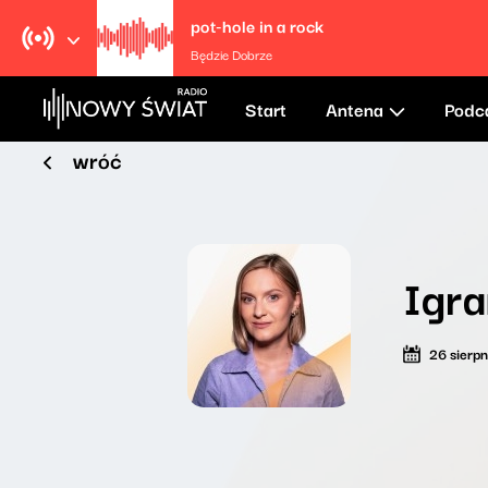
pot-hole in a rock
Będzie Dobrze
Start
Antena
Podc
wróć
Igra
26 sierp