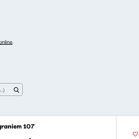
nline
.
 graniem 107