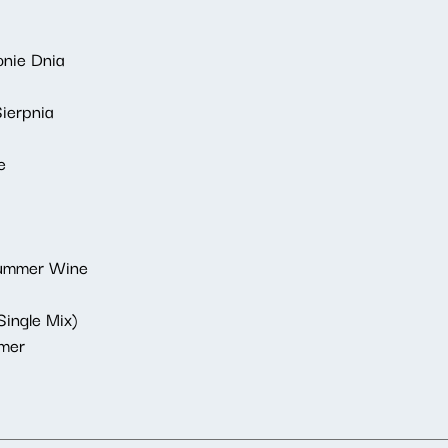
onie Dnia
Sierpnia
e
Summer Wine
Single Mix)
mmer