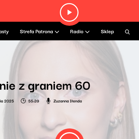
asty
Strefa Patrona
Radio
Sklep
nie z graniem 60
nia 2025
55:39
Zuzanna Iłenda