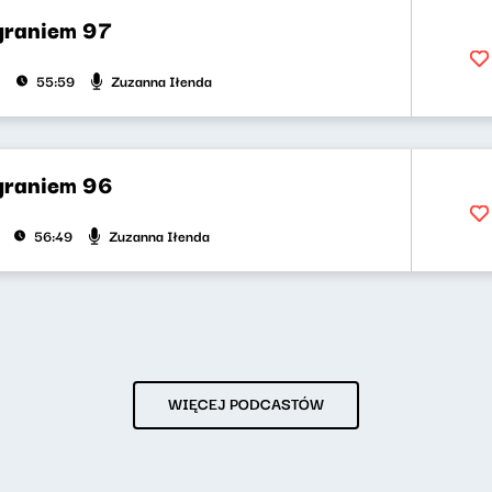
 graniem 97
Zuzanna Iłenda
55:59
 graniem 96
Zuzanna Iłenda
56:49
WIĘCEJ PODCASTÓW