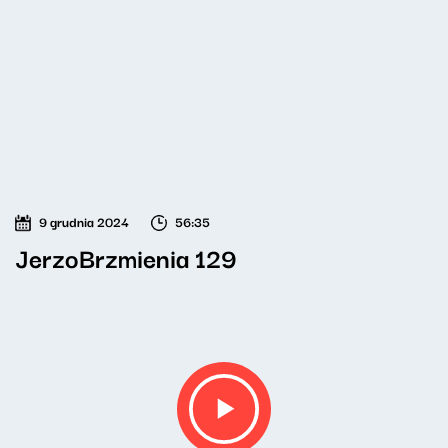
9 grudnia 2024
56:35
JerzoBrzmienia 129