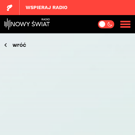
WSPIERAJ RADIO
wróć