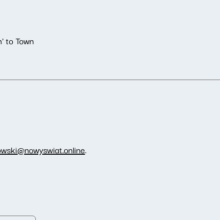
' to Town
owski@nowyswiat.online
.