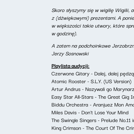
Skoro słyszymy się w wigilię Wigilii
z (dźwiękowymi) prezentami. A poni
w większości takie utwory, które s
w godzinę).
A zatem na podchoinkowe Jerzobrzmi
Jerzy Sosnowski
Playlista audycji:
Czerwone Gitary - Dalej, dalej pędzą
Atomic Rooster - S.L.Y. (US Version)
Artur Andrus - Nazywali go Marynarz
Easy Star All-Stars - The Great Gig 
Biddu Orchestra - Aranjuez Mon Am
Miles Davis - Don't Lose Your Mind
The Swingle Singers - Prelude No.11
King Crimson - The Court Of The Cri