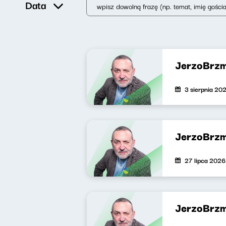
Data
JerzoBrzm
3 sierpnia 20
JerzoBrzm
27 lipca 2026
JerzoBrzm