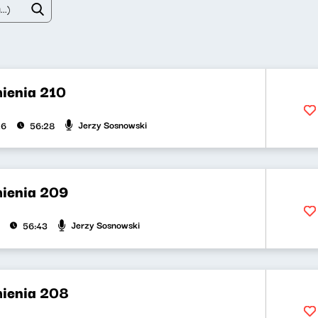
ienia 210
Jerzy Sosnowski
26
56:28
ienia 209
Jerzy Sosnowski
56:43
ienia 208