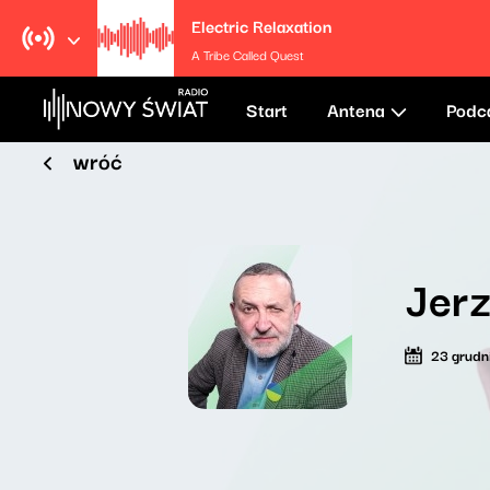
Electric Relaxation
A Tribe Called Quest
Start
Antena
Podc
wróć
Jerz
23 grudn