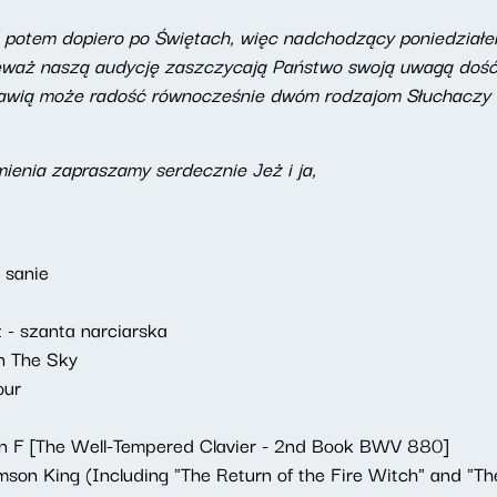
, a potem dopiero po Świętach, więc nadchodzący poniedziałe
eważ naszą audycję zaszczycają Państwo swoją uwagą dość 
prawią może radość równocześnie dwóm rodzajom Słuchaczy
enia zapraszamy serdecznie Jeż i ja,
 sanie
 - szanta narciarska
In The Sky
our
 in F [The Well-Tempered Clavier - 2nd Book BWV 880]
mson King (Including "The Return of the Fire Witch" and "T