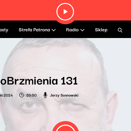
asty
Strefa Patrona
Radio
Sklep
oBrzmienia 131
ia 2024
55:50
Jerzy Sosnowski