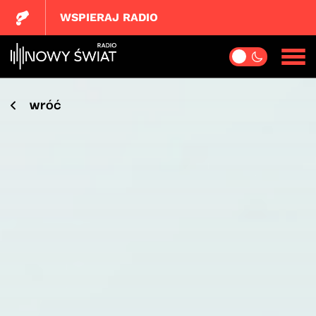
WSPIERAJ RADIO
wróć