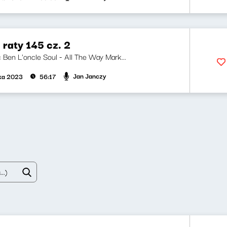
 raty 145 cz. 2
i: Ben L'oncle Soul - All The Way Mark...
Jan Janczy
ika 2023
56:17