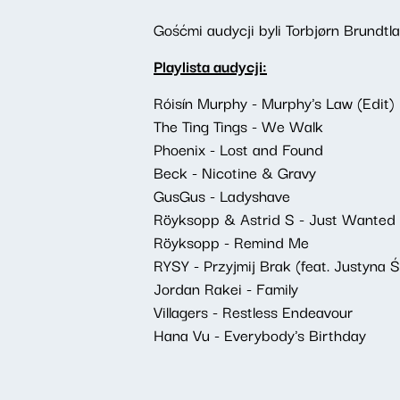
Gośćmi audycji byli Torbjørn Brundt
Playlista audycji:
Róisín Murphy - Murphy's Law (Edit)
The Ting Tings - We Walk
Phoenix - Lost and Found
Beck - Nicotine & Gravy
GusGus - Ladyshave
Röyksopp & Astrid S - Just Wanted
Röyksopp - Remind Me
RYSY - Przyjmij Brak (feat. Justyna Ś
Jordan Rakei - Family
Villagers - Restless Endeavour
Hana Vu - Everybody's Birthday