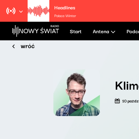
Headlines
Palace Winter
Start
Antena
Podc
wróć
Klim
10 paźdz