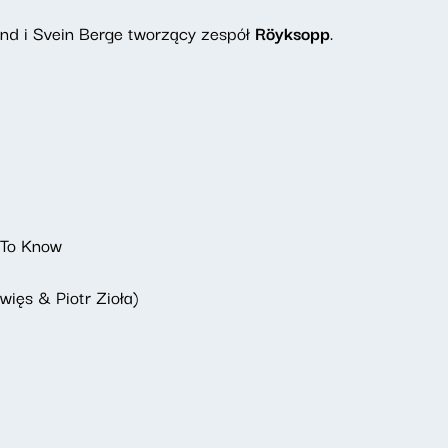
land i Svein Berge tworzący zespół
Röyksopp
.
 To Know
więs & Piotr Zioła)