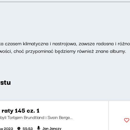
 czasem klimatyczna i nastrojowa, zawsze radosna i różnor
nowości, choć przypominać będziemy również znane albumy.
stu
 raty 145 cz. 1
yli Torbjørn Brundtland i Svein Berge...
Jan Janczy
ika 2023
55:53