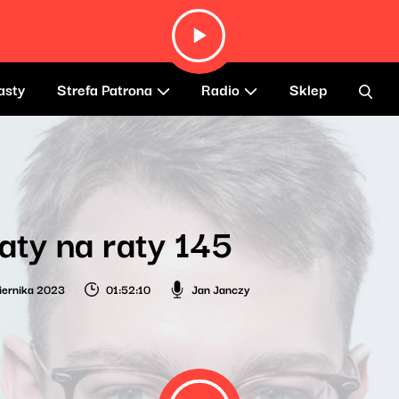
asty
Strefa Patrona
Radio
Sklep
aty na raty 145
iernika 2023
01:52:10
Jan Janczy