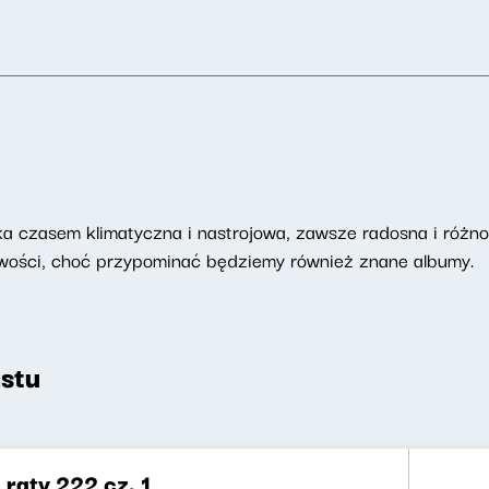
 czasem klimatyczna i nastrojowa, zawsze radosna i różnor
nowości, choć przypominać będziemy również znane albumy.
stu
 raty 222 cz. 1