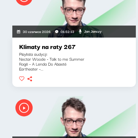
Jan Janczy
30 czerwca 2026
01:52:13
Klimaty na raty 267
Playlista audycji:
Nectar Woode - Talk to me Summer
Rogê - A Lenda Do Abaeté
Eartheater -...