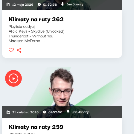
Jan Janczy
12 maja 2026
01:52:58
Klimaty na raty 262
Playlista audycji:
Alicia Keys - Skydive (Unlocked)
Thundercat - Without You
Madison McFerrin -...
Jan Janczy
21 kwietnia 2026
01:52:56
Klimaty na raty 259
Playlista audycji: