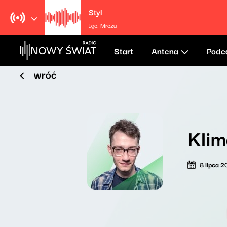
Styl
Igo, Mrozu
Start
Antena
Podc
wróć
Klim
8 lipca 