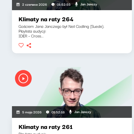
Jan Janczy
2 czerwca 2026
01:52:55
Klimaty na raty 264
Gościem Jana Janczego był Neil Codling (Suede).
Playlista audycji:
IDER - Cross...
Jan Janczy
5 maja 2026
01:52:18
Klimaty na raty 261
Playlista audycji: