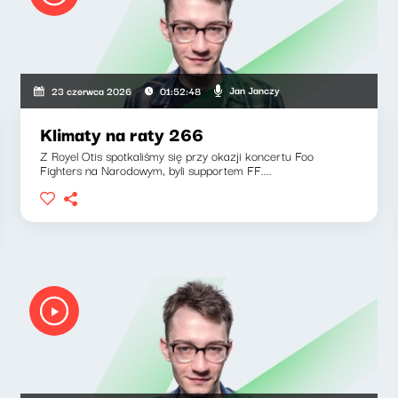
Jan Janczy
23 czerwca 2026
01:52:48
Klimaty na raty 266
Z Royel Otis spotkaliśmy się przy okazji koncertu Foo
Fighters na Narodowym, byli supportem FF....