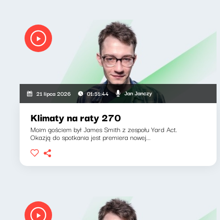
Jan Janczy
21 lipca 2026
01:51:44
Klimaty na raty 270
Moim gościem był James Smith z zespołu Yard Act.
Okazją do spotkania jest premiera nowej...