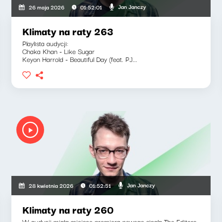
Jan Janczy
26 maja 2026
01:52:01
Klimaty na raty 263
Playlista audycji:
Chaka Khan - Like Sugar
Keyon Harrold - Beautiful Day (feat. PJ...
Jan Janczy
28 kwietnia 2026
01:52:51
Klimaty na raty 260
W audycji miała miejsce premiera nowego singla The Editors