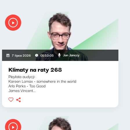
Jan Janczy
7 lipca 2026
01:53:05
Klimaty na raty 268
Playlista audycji:
Kareen Lomax - somewhere in the world
Arlo Parks - Too Good
James Vincent...