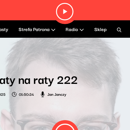
asty
Strefa Patrona
Radio
Sklep
aty na raty 222
2025
01:50:34
Jan Janczy