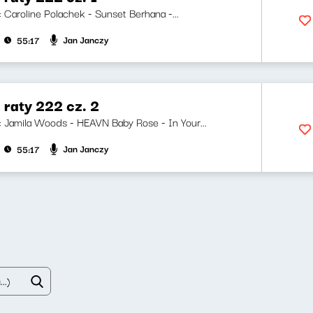
i: Caroline Polachek - Sunset Berhana -...
Jan Janczy
55:17
 raty 222 cz. 2
ji: Jamila Woods - HEAVN Baby Rose - In Your...
Jan Janczy
55:17