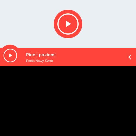
Pion i poziom!
Radio Nowy Świat
O odcinku
Playlista audycji: