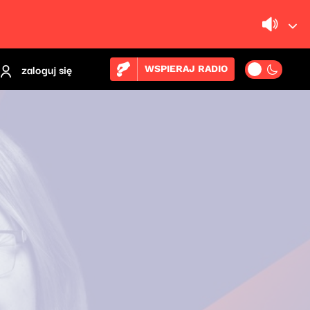
zaloguj się
WSPIERAJ RADIO