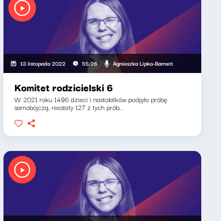
Agnieszka Lipka-Barnett
13 listopada 2022
55:26
Komitet rodzicielski 6
W 2021 roku 1496 dzieci i nastolatków podjęło próbę
samobójczą, niestety 127 z tych prób...