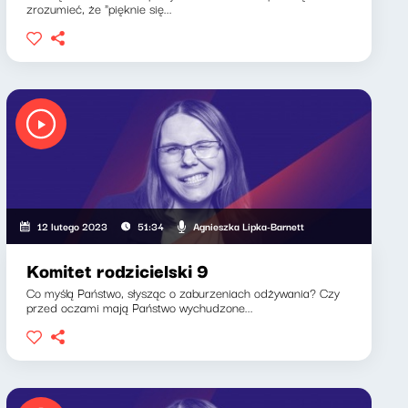
zrozumieć, że "pięknie się...
Agnieszka Lipka-Barnett
12 lutego 2023
51:34
Komitet rodzicielski 9
Co myślą Państwo, słysząc o zaburzeniach odżywania? Czy
przed oczami mają Państwo wychudzone...