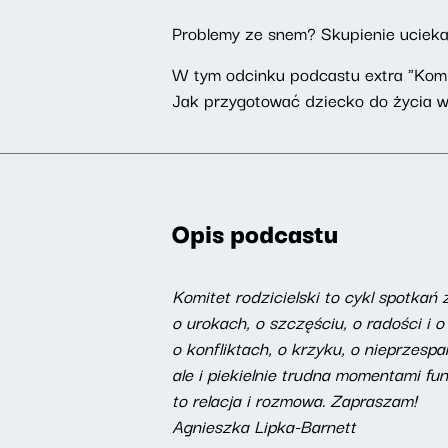
Problemy ze snem? Skupienie ucieka
W tym odcinku podcastu extra "Komi
Jak przygotować dziecko do życia w s
Opis podcastu
Komitet rodzicielski to cykl spotkań 
o urokach, o szczęściu, o radości i o
o konfliktach, o krzyku, o nieprzesp
ale i piekielnie trudna momentami f
to relacja i rozmowa. Zapraszam!
Agnieszka Lipka-Barnett