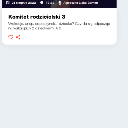
Agnieszka Lipka-Barnett
21 sierpnia 2022
43:23
Komitet rodzicielski 3
Wakacje, urlop, odpoczynek... dziecko? Czy da się odpocząć
na wakacjach z dzieckiem? A z...