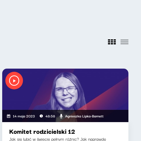
Agnieszka Lipka-Barnett
14 maja 2023
48:58
Komitet rodzicielski 12
Jak się lubić w świecie pełnym różnic? Jak naprawdę