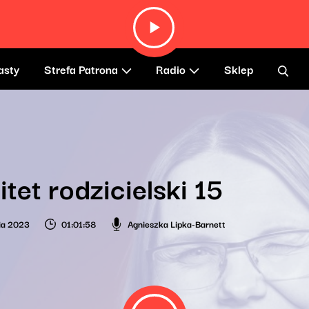
asty
Strefa Patrona
Radio
Sklep
tet rodzicielski 15
nia 2023
01:01:58
Agnieszka Lipka-Barnett