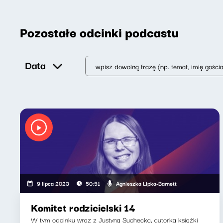
Pozostałe odcinki podcastu
Data
Agnieszka Lipka-Barnett
9 lipca 2023
50:51
Komitet rodzicielski 14
W tym odcinku wraz z Justyną Suchecką, autorką książki