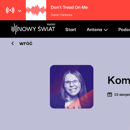
Don't Tread On Me
Damn Yankees
Start
Antena
Podc
wróć
Komi
13 sierp