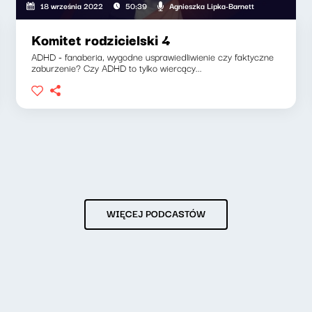
Agnieszka Lipka-Barnett
18 września 2022
50:39
Komitet rodzicielski 4
ADHD - fanaberia, wygodne usprawiedliwienie czy faktyczne
zaburzenie? Czy ADHD to tylko wiercący...
WIĘCEJ PODCASTÓW