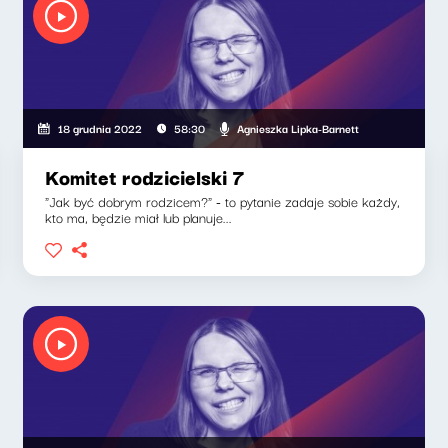
Agnieszka Lipka-Barnett
18 grudnia 2022
58:30
Komitet rodzicielski 7
"Jak być dobrym rodzicem?" - to pytanie zadaje sobie każdy,
kto ma, będzie miał lub planuje...