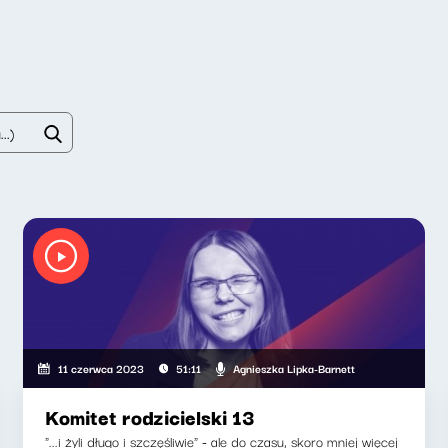
Agnieszka Lipka-Barnett
11 czerwca 2023
51:11
Komitet rodzicielski 13
"...i żyli długo i szczęśliwie" - ale do czasu, skoro mniej więcej