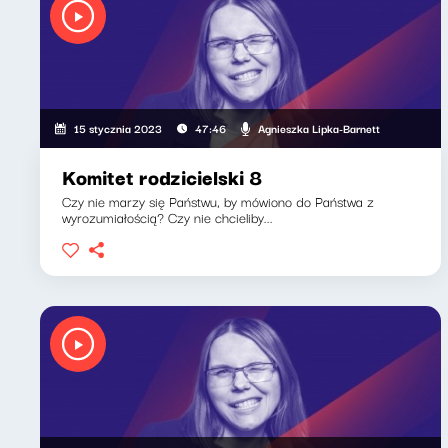
Agnieszka Lipka-Barnett
15 stycznia 2023
47:46
Komitet rodzicielski 8
Czy nie marzy się Państwu, by mówiono do Państwa z
wyrozumiałością? Czy nie chcieliby...