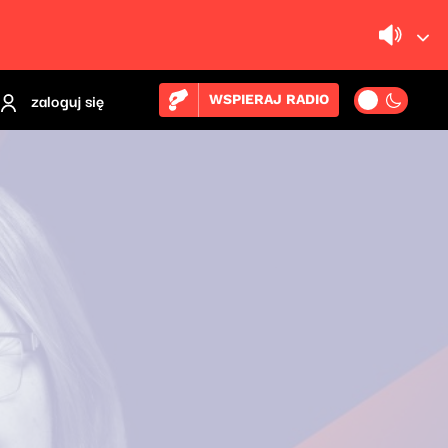
zaloguj się
WSPIERAJ RADIO