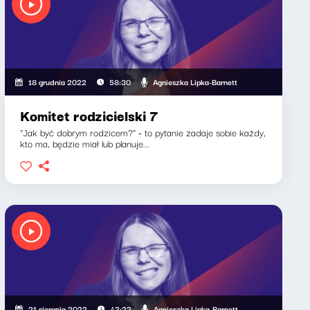
Agnieszka Lipka-Barnett
18 grudnia 2022
58:30
Komitet rodzicielski 7
"Jak być dobrym rodzicem?" - to pytanie zadaje sobie każdy,
kto ma, będzie miał lub planuje...
Agnieszka Lipka-Barnett
21 sierpnia 2022
43:23