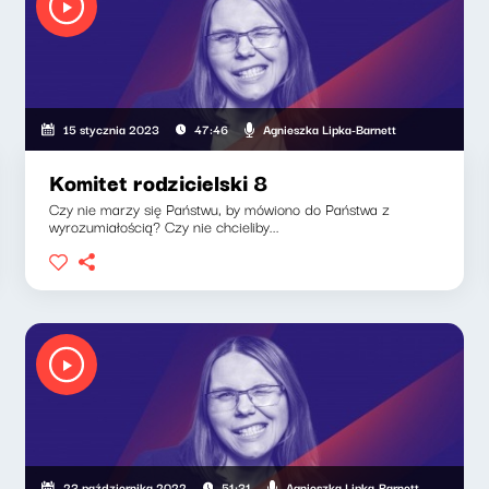
Agnieszka Lipka-Barnett
15 stycznia 2023
47:46
Komitet rodzicielski 8
Czy nie marzy się Państwu, by mówiono do Państwa z
wyrozumiałością? Czy nie chcieliby...
Agnieszka Lipka-Barnett
23 października 2022
51:31