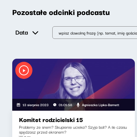
Pozostałe odcinki podcastu
Data
Agnieszka Lipka-Barnett
13 sierpnia 2023
01:01:58
Komitet rodzicielski 15
Problemy ze snem? Skupienie ucieka? Szyja boli? A ile czasu
spędzasz przed ekranem?
W tym...