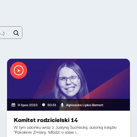
Agnieszka Lipka-Barnett
9 lipca 2023
50:51
Komitet rodzicielski 14
W tym odcinku wraz z Justyną Suchecką, autorką książki
"Pokolenie Zmiany. Młodzi o sobie i...