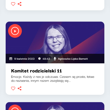
Agnieszka Lipka-Barnett
9 kwietnia 2023
48:43
Komitet rodzicielski 11
Emocje. Każdy z nas je odczuwa. Czasem są proste, łatwe
do nazwania, innym razem zazębiają się...