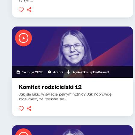
Agnieszka Lipka-Barnett
14 maja 2023
48:58
Komitet rodzicielski 12
Jak się lubić w świecie pełnym różnic? Jak naprawdę
zrozumieć, że "pięknie się...