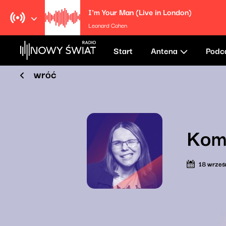
I'm Your Man (Live in London)
Leonard Cohen
Start
Antena
Podc
wróć
Komi
18 wrześ