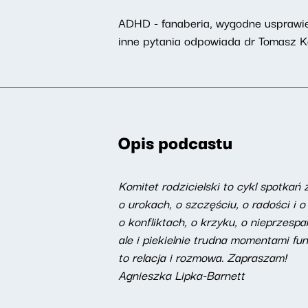
ADHD - fanaberia, wygodne usprawied
inne pytania odpowiada dr Tomasz Kow
Opis podcastu
Komitet rodzicielski to cykl spotkań 
o urokach, o szczęściu, o radości i o
o konfliktach, o krzyku, o nieprzesp
ale i piekielnie trudna momentami f
to relacja i rozmowa. Zapraszam!
Agnieszka Lipka-Barnett