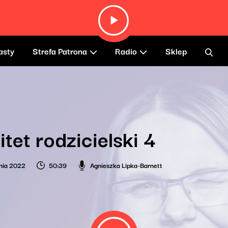
asty
Strefa Patrona
Radio
Sklep
tet rodzicielski 4
nia 2022
50:39
Agnieszka Lipka-Barnett