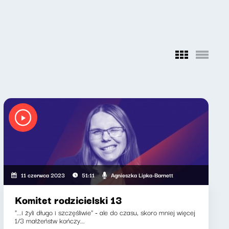
Agnieszka Lipka-Barnett
11 czerwca 2023
51:11
Komitet rodzicielski 13
"...i żyli długo i szczęśliwie" - ale do czasu, skoro mniej więcej
1/3 małżeństw kończy...