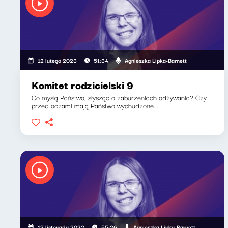
Agnieszka Lipka-Barnett
12 lutego 2023
51:34
Komitet rodzicielski 9
Co myślą Państwo, słysząc o zaburzeniach odżywania? Czy
przed oczami mają Państwo wychudzone...
Agnieszka Lipka-Barnett
13 listopada 2022
55:26