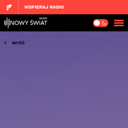
WSPIERAJ RADIO
wróć