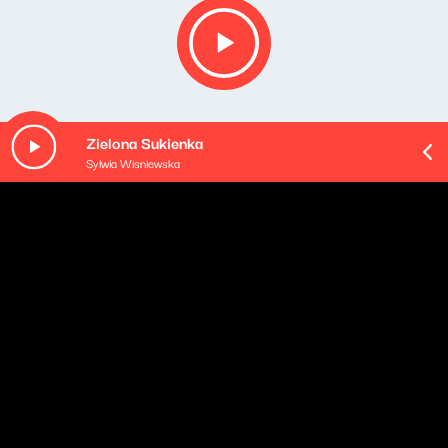
Zielona Sukienka
Sylwia Wisniewska
O odcinku
ADHD - fanaberia, wygodne usprawiedliwienie czy
faktyczne zaburzenie? Czy ADHD to tylko wiercący się,
głośny chłopiec? Na te i inne pytania odpowiada dr