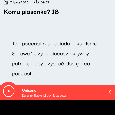
7 lipca 2023
09:57
Komu piosenkę? 18
Ten podcast nie posiada pliku demo.
Sprawdź czy posiadasz aktywny
patronat, aby uzyskać dostęp do
podcastu.
Minimalna kwota wpłaty: 20zł
Unisono
Daria ze Śląska, Młody, Moo Latte