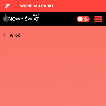
WSPIERAJ RADIO
wróć