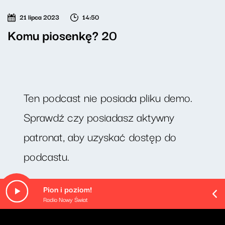
21 lipca 2023
14:50
Komu piosenkę? 20
Ten podcast nie posiada pliku demo.
Sprawdź czy posiadasz aktywny
patronat, aby uzyskać dostęp do
podcastu.
Minimalna kwota wpłaty: 20zł
Pion i poziom!
Radio Nowy Świat