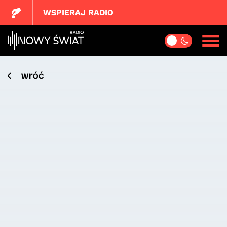
WSPIERAJ RADIO
wróć