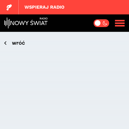
WSPIERAJ RADIO
wróć