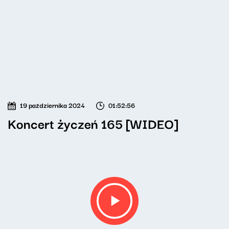
19 października 2024
01:52:56
Koncert życzeń 165 [WIDEO]