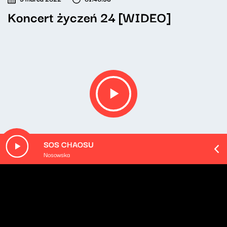
Koncert życzeń 24 [WIDEO]
SOS CHAOSU
Nosowska