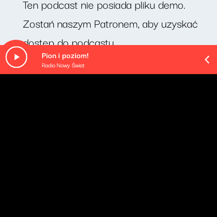
Ten podcast nie posiada pliku demo.
Zostań naszym Patronem, aby uzyskać
dostęp do podcastu.
Pion i poziom!
Radio Nowy Świat
O odcinku
Gościnią Adama Stasiaka była wokalistka
Ewelina
Flinta
.