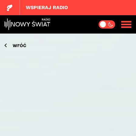
WSPIERAJ RADIO
wróć