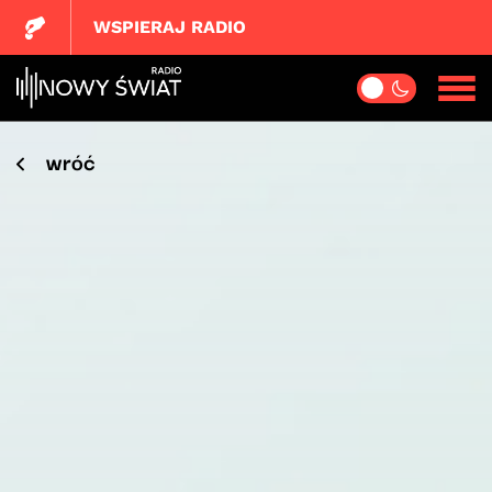
WSPIERAJ RADIO
wróć