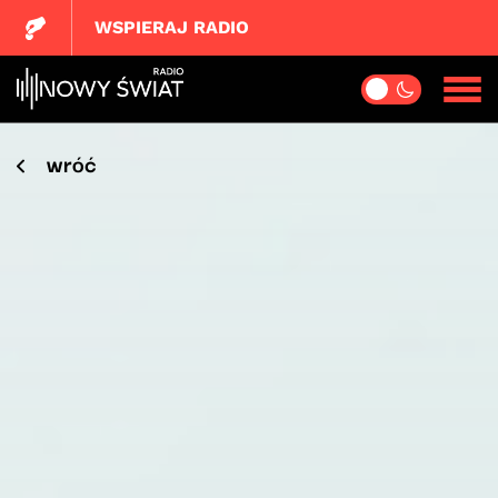
WSPIERAJ RADIO
wróć