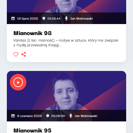
Jan Malinowski
18 lipca 2026
01:18:44
Mianownik 98
Vanitas (z łac. marność) – motyw w sztuce, który ma związek
z myślą przewodnią Księgi...
Jan Malinowski
6 czerwca 2026
01:09:00
Mianownik 95