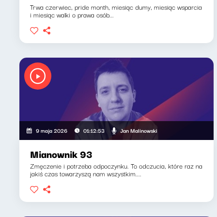
Trwa czerwiec, pride month, miesiąc dumy, miesiąc wsparcia
i miesiąc walki o prawa osób...
Jan Malinowski
9 maja 2026
01:12:53
Mianownik 93
Zmęczenie i potrzeba odpoczynku. To odczucia, które raz na
jakiś czas towarzyszą nam wszystkim....