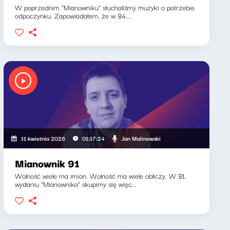
W poprzednim "Mianowniku" słuchaliśmy muzyki o potrzebie
odpoczynku. Zapowiadałem, że w 94....
Jan Malinowski
11 kwietnia 2026
01:17:24
Mianownik 91
Wolność wiele ma imion. Wolność ma wiele obliczy. W 91.
wydaniu "Mianownika" skupimy się więc...