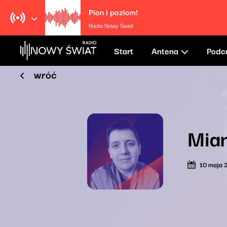
Pion i poziom!
Radio Nowy Świat
Start
Antena
Podc
wróć
Mia
10 maja 