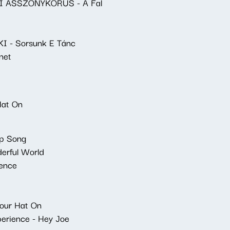
 ASSZONYKÓRUS - A Fal
 - Sorsunk E Tánc
net
Hat On
p Song
rful World
ence
our Hat On
erience - Hey Joe