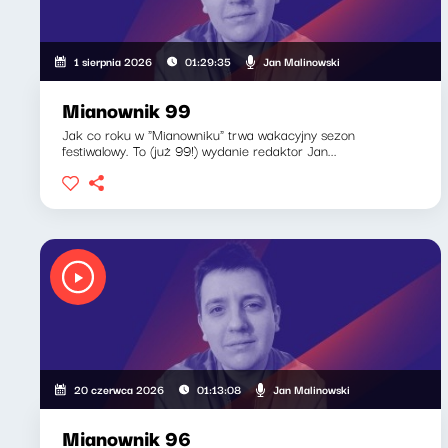
Jan Malinowski
1 sierpnia 2026
01:29:35
Mianownik 99
Jak co roku w "Mianowniku" trwa wakacyjny sezon
festiwalowy. To (już 99!) wydanie redaktor Jan...
Jan Malinowski
20 czerwca 2026
01:13:08
Mianownik 96