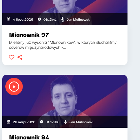
Jan Malinowski
4 lipca 2026
01:13:41
Mianownik 97
Mieliśmy już wydania “Mianowników”, w których słuchaliśmy
coverów międzynarodowych -...
Jan Malinowski
23 maja 2026
01:17:38
Mianownik 94