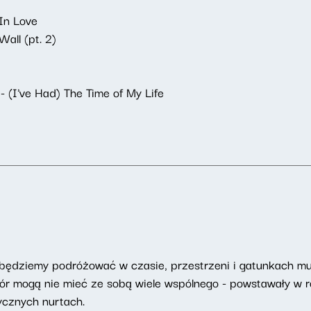
In Love
all (pt. 2)
I've Had) The Time of My Life
będziemy podróżować w czasie, przestrzeni i gatunkach m
 mogą nie mieć ze sobą wiele wspólnego - powstawały w ró
ycznych nurtach.