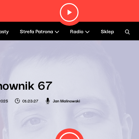
asty
Strefa Patrona
Radio
Sklep
nownik 67
2025
01:23:27
Jan Malinowski