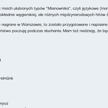
 moich ulubionych typów “Mianownika”, czyli językowe (mo
dokładnie węgierskiej, ale różnych międzynarodowych hitów ś
ć nagrane w Warszawie, to zostało przygotowane i napisane
aństwo poczują podczas słuchania. Mam też nadzieję, że bę
g
relmünk
nyoz