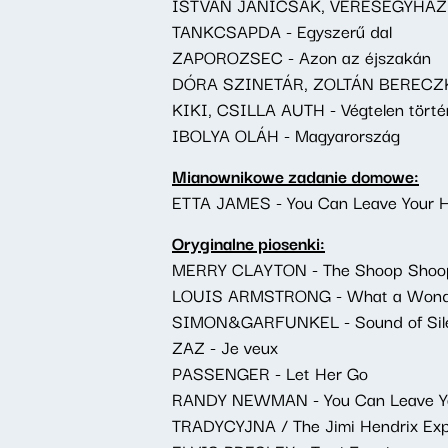
ISTVÁN JANICSÁK, VERESEGYHÁZI
TANKCSAPDA - Egyszerű dal
ZAPOROZSEC - Azon az éjszakán
DÓRA SZINETÁR, ZOLTÁN BERECZKI
KIKI, CSILLA AUTH - Végtelen törté
IBOLYA OLÁH - Magyarország
Mianownikowe zadanie domowe:
ETTA JAMES - You Can Leave Your 
Oryginalne piosenki:
MERRY CLAYTON - The Shoop Shoo
LOUIS ARMSTRONG - What a Wonde
SIMON&GARFUNKEL - Sound of Sil
ZAZ - Je veux
PASSENGER - Let Her Go
RANDY NEWMAN - You Can Leave Y
TRADYCYJNA / The Jimi Hendrix Exp