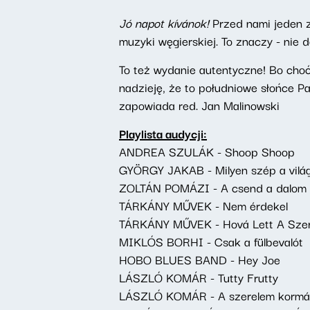
Jó napot kívánok!
Przed nami jeden z
muzyki węgierskiej. To znaczy - nie 
To też wydanie autentyczne! Bo cho
nadzieję, że to południowe słońce P
zapowiada red. Jan Malinowski
Playlista audycji:
ANDREA SZULÁK - Shoop Shoop
GYÖRGY JAKAB - Milyen szép a vilá
ZOLTÁN POMÁZI - A csend a dalom
TÁRKÁNY MŰVEK - Nem érdekel
TÁRKÁNY MŰVEK - Hová Lett A Sze
MIKLÓS BORHI - Csak a fülbevalót
HOBO BLUES BAND - Hey Joe
LÁSZLÓ KOMÁR - Tutty Frutty
LÁSZLÓ KOMÁR - A szerelem kormá