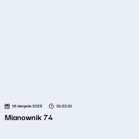
16 sierpnia 2025
01:22:31
Mianownik 74