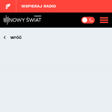
WSPIERAJ RADIO
wróć