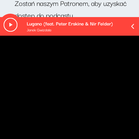
Zostań naszym Patronem, aby uzyskać
dostęp do podcastu.
Lugano (feat. Peter Erskine & Nir Felder)
Janek Gwizdala
O odcinku
Rozmowa o wiatrakach oraz o książce Moniki Glosowic
"Opowieści kobiet z rodzin górniczych".
Pozostałe odcinki podcastu