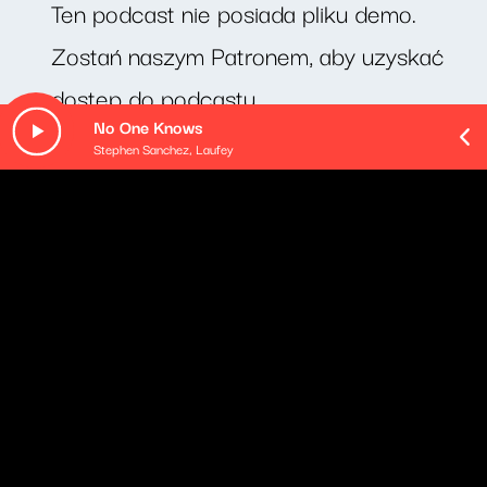
Ten podcast nie posiada pliku demo.
Zostań naszym Patronem, aby uzyskać
dostęp do podcastu.
No One Knows
Stephen Sanchez, Laufey
O odcinku
Dziś pan Bogumił Pawlak opowiadał o pasjonującej
historii swojego zawodowego życia.