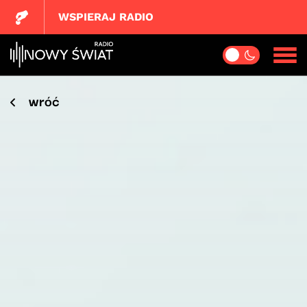
WSPIERAJ RADIO
wróć