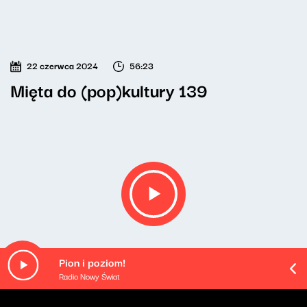
22 czerwca 2024
56:23
Mięta do (pop)kultury 139
Pion i poziom!
Radio Nowy Świat