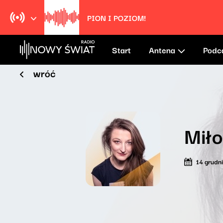
PION I POZIOM!
Start
Antena
Podc
wróć
Mił
14 grudn