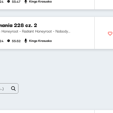
Kinga Krasuska
024
55:47
ania 228 cz. 2
ji: Honeyroot - Radiant Honeyroot - Nobody...
Kinga Krasuska
024
55:52