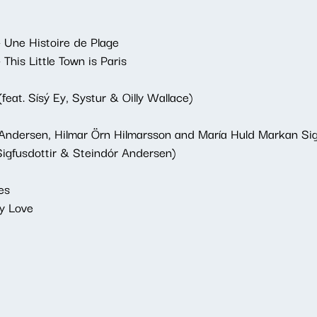
 Une Histoire de Plage
his Little Town is Paris
eat. Sísý Ey, Systur & Oilly Wallace)
Andersen, Hilmar Örn Hilmarsson and María Huld Markan Sigfú
igfusdottir & Steindór Andersen)
es
y Love