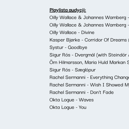
Playlista audycji:
Oilly Wallace & Johannes Wamberg -
Oilly Wallace & Johannes Wamberg - T
Oilly Wallace - Divine
Kasper Bjørke - Corridor Of Dreams (f
Systur - Goodbye
Sigur Rós - Dvergmál (with Steindór 
Örn Hilmarsson, Maria Huld Markan S
Sigur Rós - Sæglópur
Rachel Sermanni - Everything Chang
Rachel Sermanni - Wish I Showed M
Rachel Sermanni - Don't Fade
Okta Logue - Waves
Okta Logue - You