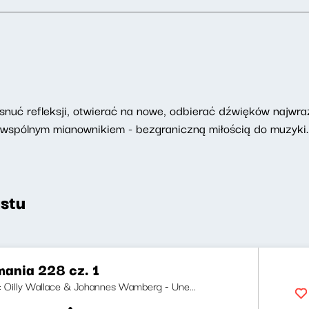
ę snuć refleksji, otwierać na nowe, odbierać dźwięków najwr
 wspólnym mianownikiem - bezgraniczną miłością do muzyki.
stu
ania 228 cz. 1
ji: Oilly Wallace & Johannes Wamberg - Une...