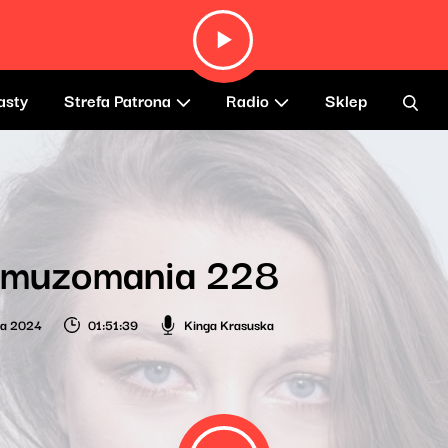
asty
Strefa Patrona
Radio
Sklep
omuzomania 228
ia 2024
01:51:39
Kinga Krasuska