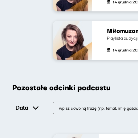
14 grudnia 2
Miłomuzom
Playlista audyc
14 grudnia 2
Pozostałe odcinki podcastu
Data