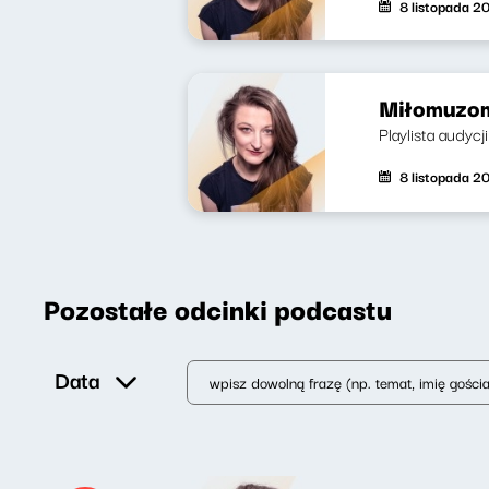
8 listopada 2
Miłomuzom
Playlista audycj
8 listopada 2
Pozostałe odcinki podcastu
Data