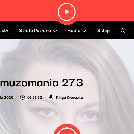
asty
Strefa Patrona
Radio
Sklep
omuzomania 273
ada 2025
01:51:53
Kinga Krasuska