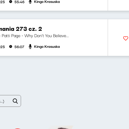
Kinga Krasuska
025
55:46
ania 273 cz. 2
i: Patti Page - Why Don't You Believe...
Kinga Krasuska
025
56:07