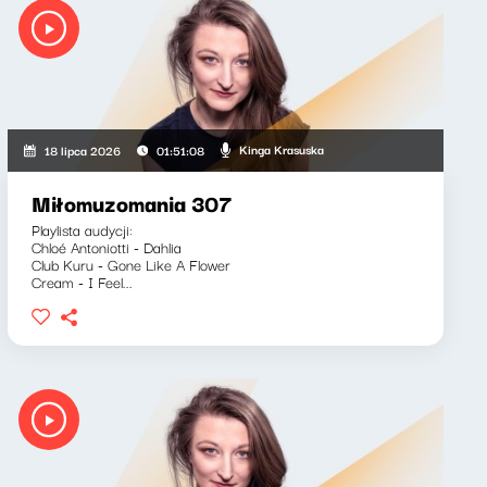
Kinga Krasuska
18 lipca 2026
01:51:08
Miłomuzomania 307
Playlista audycji:
Chloé Antoniotti - Dahlia
Club Kuru - Gone Like A Flower
Cream - I Feel...