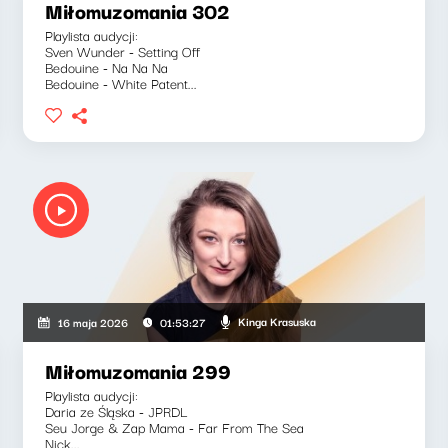
Miłomuzomania 302
Playlista audycji:
Sven Wunder - Setting Off
Bedouine - Na Na Na
Bedouine - White Patent...
Kinga Krasuska
16 maja 2026
01:53:27
Miłomuzomania 299
Playlista audycji:
Daria ze Śląska - JPRDL
Seu Jorge & Zap Mama - Far From The Sea
Nick...