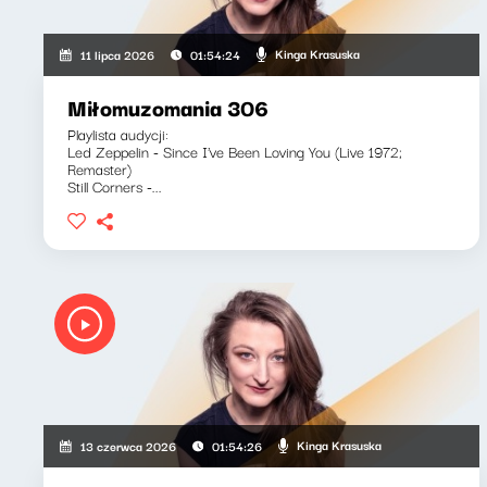
Kinga Krasuska
11 lipca 2026
01:54:24
Miłomuzomania 306
Playlista audycji:
Led Zeppelin - Since I've Been Loving You (Live 1972;
Remaster)
Still Corners -...
Kinga Krasuska
13 czerwca 2026
01:54:26