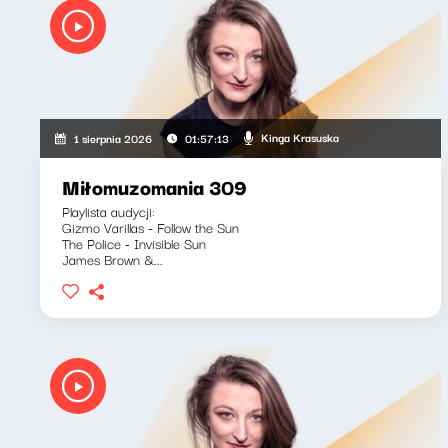
Kinga Krasuska
1 sierpnia 2026
01:57:13
Miłomuzomania 309
Playlista audycji:
Gizmo Varillas - Follow the Sun
The Police - Invisible Sun
James Brown &...