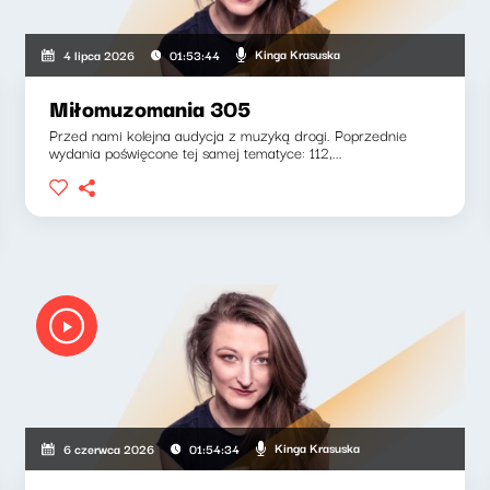
Kinga Krasuska
4 lipca 2026
01:53:44
Miłomuzomania 305
Przed nami kolejna audycja z muzyką drogi. Poprzednie
wydania poświęcone tej samej tematyce: 112,...
Kinga Krasuska
6 czerwca 2026
01:54:34