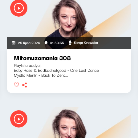
Kinga Krasuska
25 lipca 2026
01:53:55
Miłomuzomania 308
Playlista audycji:
Baby Rose & Badbadnotgood - One Last Dance
Mystic Merlin - Back To Zero...