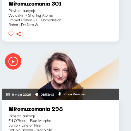
Miłomuzomania 301
Playlista audycji:
Waldskin - Sharing Atoms
Emmet Cohen - II. Compassion
Robert De Niro &...
Kinga Krasuska
9 maja 2026
01:53:43
Miłomuzomania 298
Playlista audycji:
Ed O'Brien - Blue Morpho
Junip - Line of Fire
Hot Air Balloon - Keep Me...