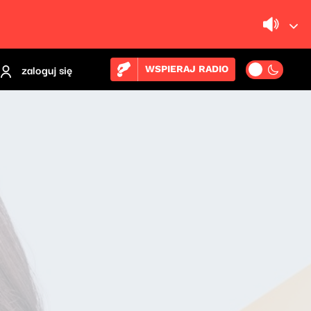
zaloguj się
WSPIERAJ RADIO