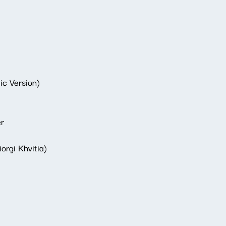
ic Version)
r
orgi Khvitia)