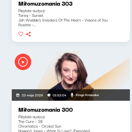
Miłomuzomania 303
Playlista audycji:
Tareq - Sunset
Jah Wobble's Invaders Of The Heart - Visions of You
Roxette -...
Kinga Krasuska
23 maja 2026
01:52:04
Miłomuzomania 300
Playlista audycji:
The Cure - 39
Chromatics - Circled Sun
Howard Jones - What Is Love? (Extended...