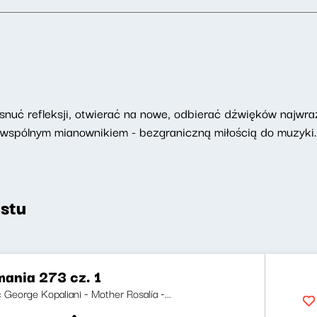
ę snuć refleksji, otwierać na nowe, odbierać dźwięków najwr
 wspólnym mianownikiem - bezgraniczną miłością do muzyki.
stu
ania 273 cz. 1
i: George Kopaliani - Mother Rosalía -...