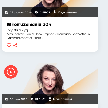
Kinga Krasuska
27 czerwca 2026
01:51:58
Miłomuzomania 304
Playlista audycji:
Max Richter, Daniel Hope, Raphael Alpermann, Konzerthaus
Kammerorchester Berlin...
Kinga Krasuska
30 maja 2026
01:51:31