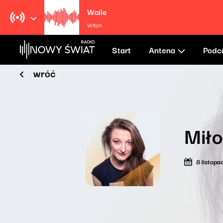
Waile
Witch
Start
Antena
Podc
wróć
Mił
8 listop