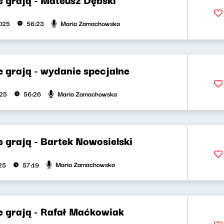
Maria Zamachowska
025
56:23
 grają - wydanie specjalne
Maria Zamachowska
025
56:26
 grają - Bartek Nowosielski
Maria Zamachowska
25
57:19
e grają - Rafał Maćkowiak