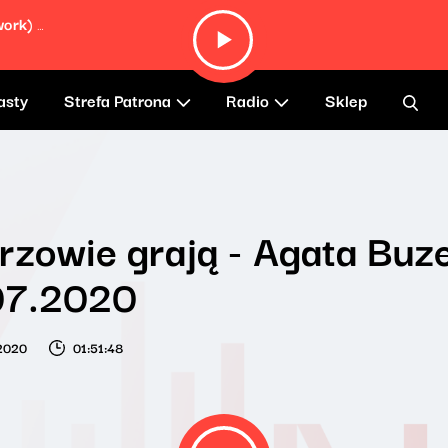
Sailed (Rachika Nayar & Nina Keith Rework) (feat. Ólafur Arnalds & Janus Rasmussen)
asty
Strefa Patrona
Radio
Sklep
rzowie grają - Agata Buze
07.2020
 2020
01:51:48