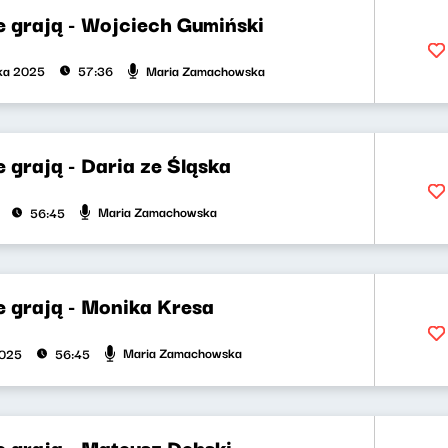
e grają - Wojciech Gumiński
Maria Zamachowska
ika 2025
57:36
 grają - Daria ze Śląska
Maria Zamachowska
56:45
e grają - Monika Kresa
Maria Zamachowska
2025
56:45
 grają - Mateusz Dębski