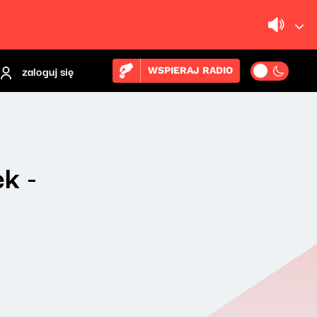
zaloguj się
WSPIERAJ RADIO
k -