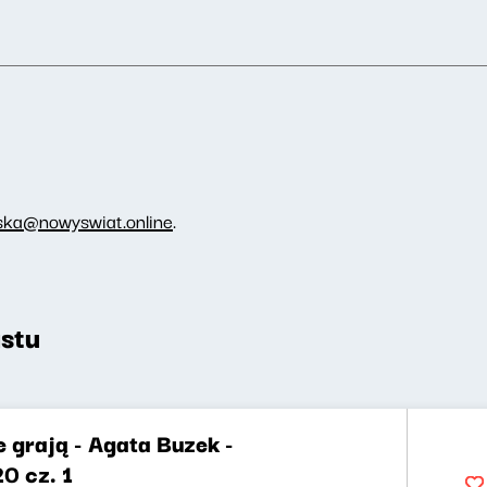
ka@nowyswiat.online
.
stu
 grają - Agata Buzek -
0 cz. 1