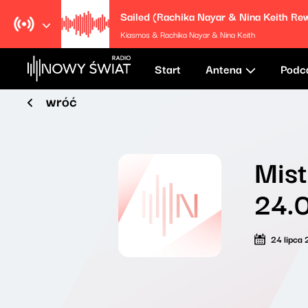
Kiasmos & Rachika Nayar & Nina Keith
Start
Antena
Podc
wróć
Mist
24.
24 lipca