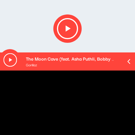
The Moon Cave (feat. Asha Puthli, Bobby Womack, Dave Jolicoeur, Jalen Ngonda and Black Thought)
Gorillaz
O odcinku
Playlista audycji: