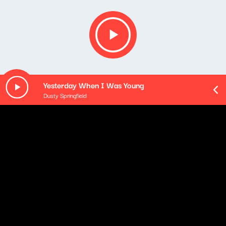
Yesterday When I Was Young
Dusty Springfield
O odcinku
Playlista audycji:
Marianne Faithfull - Working Class Hero