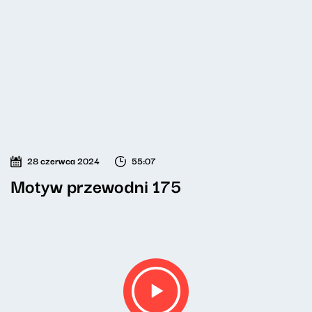
28 czerwca 2024
55:07
Motyw przewodni 175