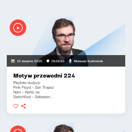
Mateusz Kuśmierek
12 sierpnia 2025
01:01:45
Motyw przewodni 224
Playlista audycji:
Pink Floyd - San Tropez
Nani - Aloha 'oe
Switchfoot - Saltwater...