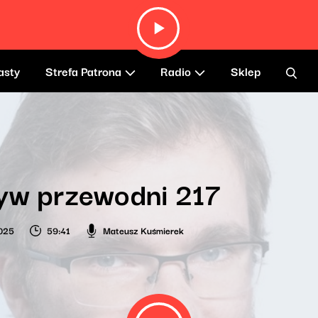
asty
Strefa Patrona
Radio
Sklep
yw przewodni 217
025
59:41
Mateusz Kuśmierek