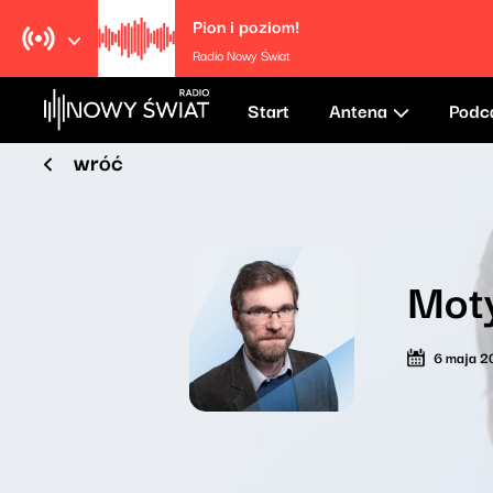
Pion i poziom!
Radio Nowy Świat
Start
Antena
Podc
wróć
Mot
6 maja 2