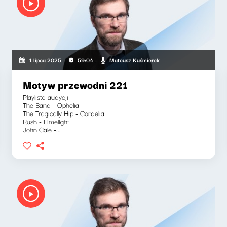
Mateusz Kuśmierek
1 lipca 2025
59:04
Motyw przewodni 221
Playlista audycji:
The Band - Ophelia
The Tragically Hip - Cordelia
Rush - Limelight
John Cale -...