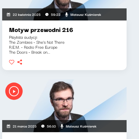
Mateusz Kuśmierek
22 kwietnia 2025
59:23
Motyw przewodni 216
Playlista audycji:
The Zombies - She's Not There
R.E.M. - Radio Free Europe
The Doors - Break on...
Mateusz Kuśmierek
21 marca 2025
56:10