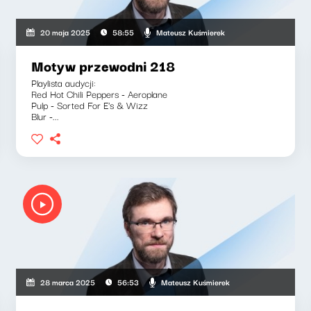
Mateusz Kuśmierek
20 maja 2025
58:55
Motyw przewodni 218
Playlista audycji:
Red Hot Chili Peppers - Aeroplane
Pulp - Sorted For E's & Wizz
Blur -...
Mateusz Kuśmierek
28 marca 2025
56:53