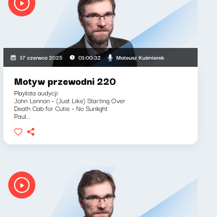
Mateusz Kuśmierek
17 czerwca 2025
01:00:32
Motyw przewodni 220
Playlista audycji:
John Lennon - (Just Like) Starting Over
Death Cab for Cutie - No Sunlight
Paul...