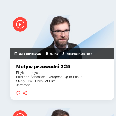
Mateusz Kuśmierek
26 sierpnia 2025
57:42
Motyw przewodni 225
Playlista audycji:
Belle and Sebastian - Wrapped Up In Books
Steely Dan - Home At Last
Jefferson...