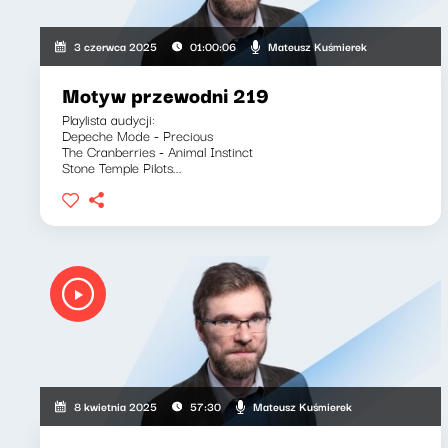
Mateusz Kuśmierek
3 czerwca 2025
01:00:06
Motyw przewodni 219
Playlista audycji:
Depeche Mode - Precious
The Cranberries - Animal Instinct
Stone Temple Pilots...
Mateusz Kuśmierek
8 kwietnia 2025
57:30