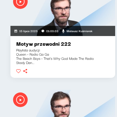
Mateusz Kuśmierek
15 lipca 2025
01:00:33
Motyw przewodni 222
Playlista audycji:
Queen - Radio Ga Ga
The Beach Boys - That's Why God Made The Radio
Steely Dan...