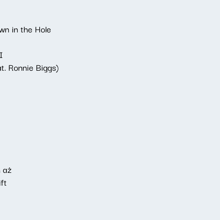
wn in the Hole
I
at. Ronnie Biggs)
h aż
ft