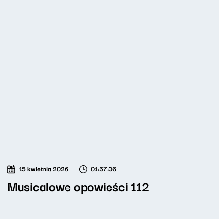
15 kwietnia 2026
01:57:36
Musicalowe opowieści 112