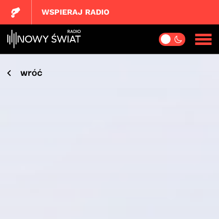
WSPIERAJ RADIO
wróć