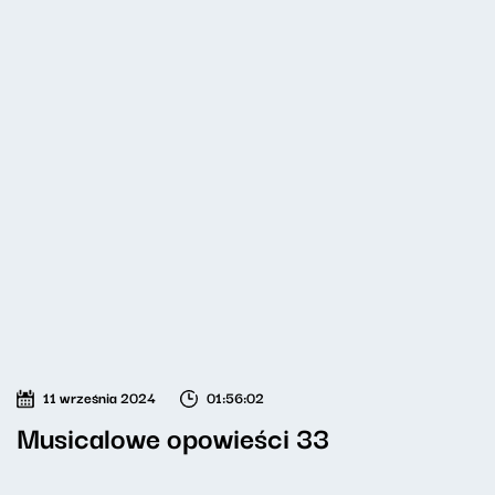
11 września 2024
01:56:02
Musicalowe opowieści 33