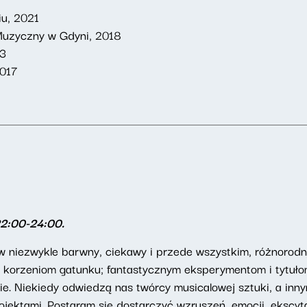
iu, 2021
r Muzyczny w Gdyni, 2018
13
2017
22:00-24:00.
niezwykle barwny, ciekawy i przede wszystkim, różnorodny 
e i korzeniom gatunku; fantastycznym eksperymentom i tytuł
ie. Niekiedy odwiedzą nas twórcy musicalowej sztuki, a inn
ektami. Postaram się dostarczyć wzruszeń, emocji, ekscytac