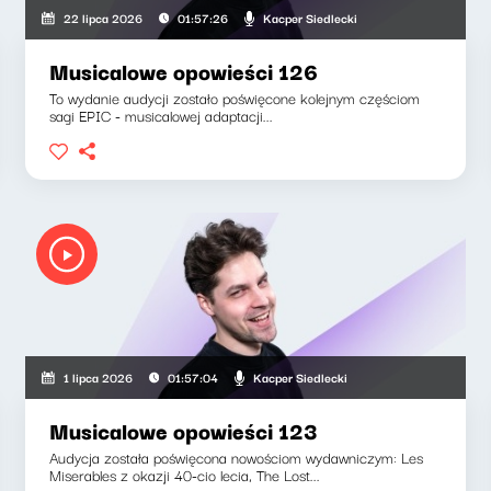
Kacper Siedlecki
22 lipca 2026
01:57:26
Musicalowe opowieści 126
To wydanie audycji zostało poświęcone kolejnym częściom
sagi EPIC - musicalowej adaptacji...
Kacper Siedlecki
1 lipca 2026
01:57:04
Musicalowe opowieści 123
Audycja została poświęcona nowościom wydawniczym: Les
Miserables z okazji 40-cio lecia, The Lost...