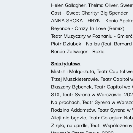
Helen Gallagher, Thelma Oliver, Swe
Cast - Sweet Charity: Big Spender
ANNA SROKA - HRYŃ - Konie Apoka
Beyoncé - Crazy In Love (Remix)
Teatr Muzyczny w Poznaniu - Śmierć
Piotr Dziubek - Na las (feat. Bernard
Renée Zellweger - Roxie
Spis tytułów:
Mistrz i Małgorzata, Teatr Capitol w
Trzej Muszkieterowie, Teatr Capitol
Blaszany Bębenek, Teatr Capitol we
SIX, Teatr Syrena w Warszawie, 20
Na prochach, Teatr Syrena w Warsz
Rodzina Addamsów, Teatr Syrena w
Alicji nie będzie, Teatr Collegium No
Z ręką na gardle, Teatr Współczesn
Variete's Great Revue, 2022