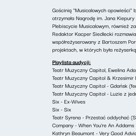
Gościnią "Musicalowych opowieści" 
otrzymała Nagrodę im. Jana Kiepury 
Plebiscycie Musicalowym, również za
Redaktor Kacper Siedlecki rozmawia
współreżyserowany z Bartoszem Porcz
projektach, w których była reżyserką
Playlista audycji:
Teatr Muzyczny Capitol, Ewelina Ad
Teatr Muzyczny Capitol & Krzesimir 
Teatr Muzyczny Capitol - Gdańsk (fe
Teatr Muzyczny Capitol - Luzie z je
Six - Ex-Wives
Six - Six
Teatr Syrena - Przestać oddychać (Si
Company - When You're An Addams
Kathryn Beaumont - Very Good Advi