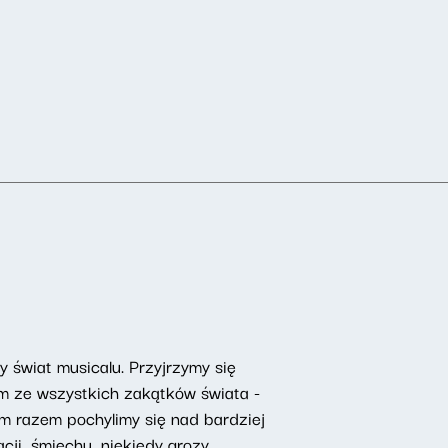
świat musicalu. Przyjrzymy się
om ze wszystkich zakątków świata -
ym razem pochylimy się nad bardziej
ji, śmiechu, niekiedy grozy,