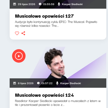
Kacper Siedlecki
29 lipca 2026
01:55:59
Musicalowe opowieści 127
Audycja była kontynuacją cyklu EPIC: The Musical. Pojawiło
się również kilka nowości: The...
Kacper Siedlecki
8 lipca 2026
01:57:22
Musicalowe opowieści 124
Readktor Kacper Siedlecki opowiadał o musicalach z latem w
tle i prezentował piosenki o lecie z...