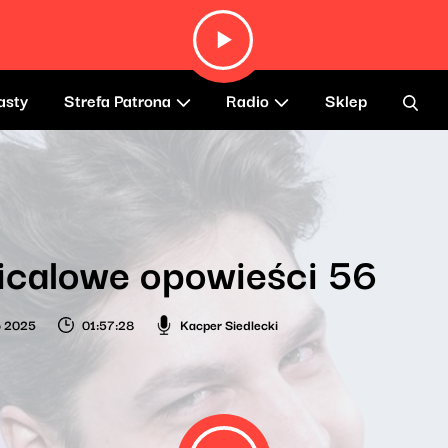
asty
Strefa Patrona
Radio
Sklep
icalowe opowieści 56
o 2025
01:57:28
Kacper Siedlecki