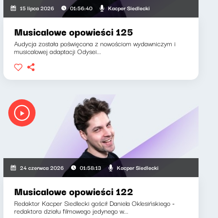
Kacper Siedlecki
15 lipca 2026
01:56:40
Musicalowe opowieści 125
Audycja została poświęcona z nowościom wydawniczym i
musicalowej adaptacji Odysei...
Kacper Siedlecki
24 czerwca 2026
01:58:13
Musicalowe opowieści 122
Redaktor Kacper Siedlecki gościł Daniela Oklesińskiego -
redaktora działu filmowego jedynego w...