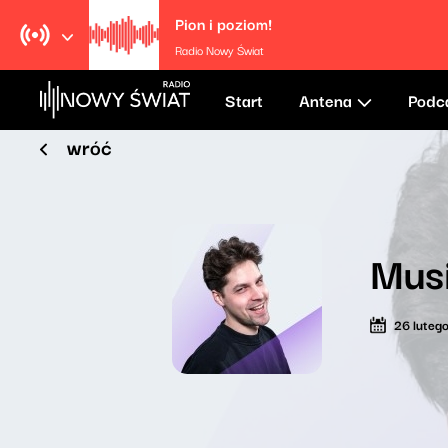
Pion i poziom!
Radio Nowy Świat
Start
Antena
Podc
wróć
Mus
26 luteg