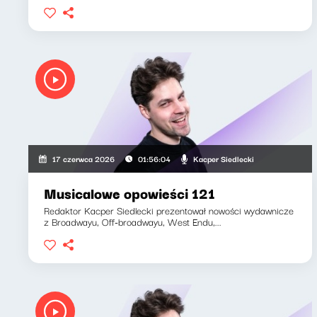
Kacper Siedlecki
17 czerwca 2026
01:56:04
Musicalowe opowieści 121
Redaktor Kacper Siedlecki prezentował nowości wydawnicze
z Broadwayu, Off-broadwayu, West Endu,...