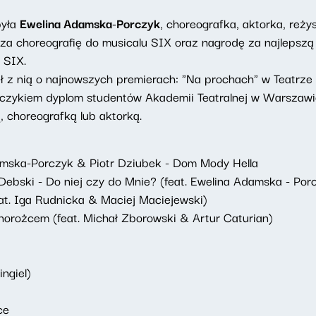
była
Ewelina Adamska-Porczyk
, choreografka, aktorka, reż
za choreografię do musicalu SIX oraz nagrodę za najlepszą
 SIX.
ł z nią o najnowszych premierach: "Na prochach" w Teatrz
ykiem dyplom studentów Akademii Teatralnej w Warszawie - 
, choreografką lub aktorką.
amska-Porczyk & Piotr Dziubek - Dom Mody Hella
Debski - Do niej czy do Mnie? (feat. Ewelina Adamska - Por
at. Iga Rudnicka & Maciej Maciejewski)
dnorożcem (feat. Michał Zborowski & Artur Caturian)
ngiel)
ce