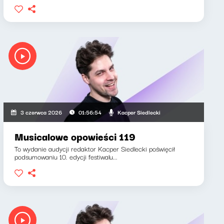
Kacper Siedlecki
3 czerwca 2026
01:56:54
Musicalowe opowieści 119
To wydanie audycji redaktor Kacper Siedlecki poświęcił
podsumowaniu 10. edycji festiwalu...