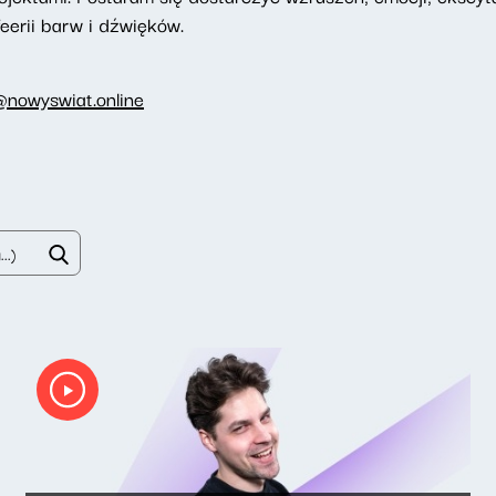
eerii barw i dźwięków.
@nowyswiat.online