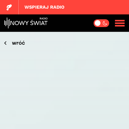
WSPIERAJ RADIO
wróć