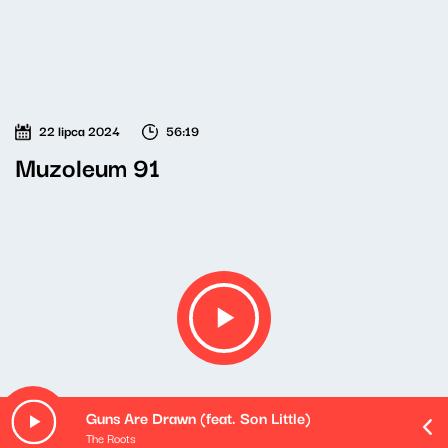
22 lipca 2024
56:19
Muzoleum 91
Guns Are Drawn (feat. Son Little)
The Roots