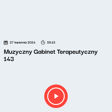
27 kwietnia 2024
55:13
Muzyczny Gabinet Terapeutyczny
143