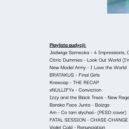
Playlista audycji:
Jadwiga Sarnecka - 4 Impressions, Op
Citric Dummies - Look Out World (I'm
New Model Army - I Love the World
BRATAKUS - Final Girls
Kneecap - THE RECAP
xNULLIFYx - Conviction
Izzy and the Black Trees - New Rag
Baraka Face Junta - Bolzga
Am - Co tam słychać- (PESD cover)
FATAL SESSION - CHASE-CHANGE
Violet Cold - Renunciation