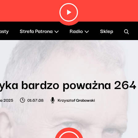
asty
Strefa Patrona
Radio
Sklep
yka bardzo poważna 264
nia 2025
01:57:38
Krzysztof Grabowski