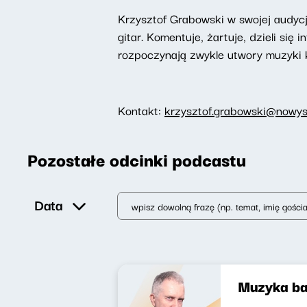
Krzysztof Grabowski w swojej audyc
gitar. Komentuje, żartuje, dzieli s
rozpoczynają zwykle utwory muzyki k
Kontakt:
krzysztof.grabowski@nowysw
Pozostałe odcinki podcastu
Data
Muzyka ba