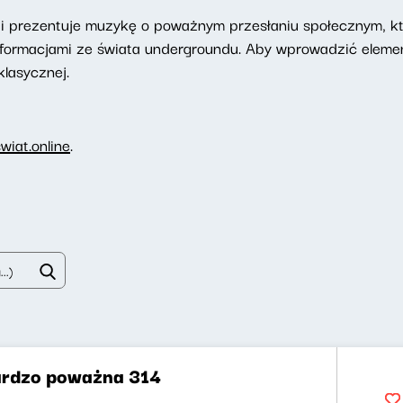
ji prezentuje muzykę o poważnym przesłaniu społecznym, kt
ię informacjami ze świata undergroundu. Aby wprowadzić elem
lasycznej.
iat.online
.
rdzo poważna 314