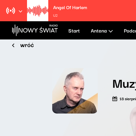
Angel Of Harlem
U2
Start
Antena
Podc
wróć
Muz
18 sierp