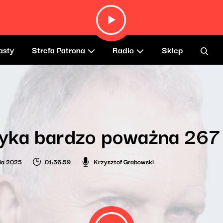
asty
Strefa Patrona
Radio
Sklep
yka bardzo poważna 267
ia 2025
01:56:59
Krzysztof Grabowski