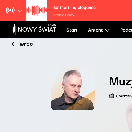
Her morning elegance
Pidżama Porno
Start
Antena
Podc
wróć
Muz
8 wrześn