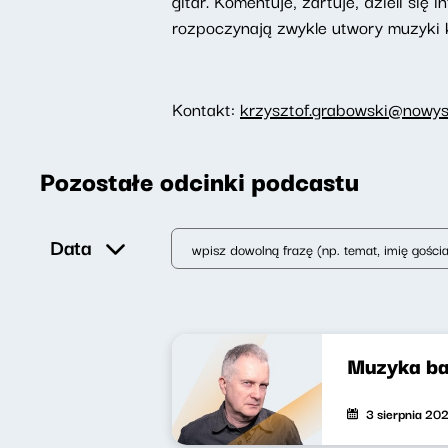
gitar. Komentuje, żartuje, dzieli s
rozpoczynają zwykle utwory muzyki k
Kontakt:
krzysztof.grabowski@nowysw
Pozostałe odcinki podcastu
Data
Muzyka ba
3 sierpnia 20