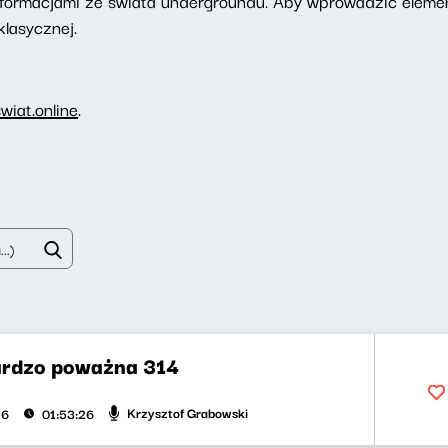
ię informacjami ze świata undergroundu. Aby wprowadzić elem
lasycznej.
iat.online
.
rdzo poważna 314
Krzysztof Grabowski
26
01:53:26