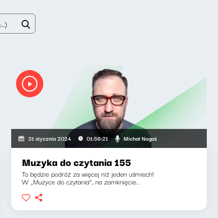
Michał Nogaś
31 stycznia 2024
01:56:21
Muzyka do czytania 155
To będzie podróż za więcej niż jeden uśmiech!
W „Muzyce do czytania”, na zamknięcie...