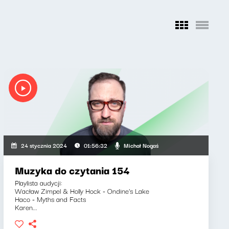
Michał Nogaś
24 stycznia 2024
01:56:32
Muzyka do czytania 154
Playlista audycji:
Wacław Zimpel & Holly Hock - Ondine's Lake
Haco - Myths and Facts
Karen...