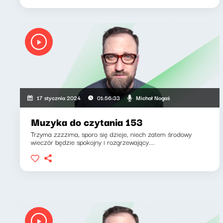
Michał Nogaś
17 stycznia 2024
01:56:33
Muzyka do czytania 153
Trzyma zzzzima, sporo się dzieje, niech zatem środowy
wieczór będzie spokojny i rozgrzewający....