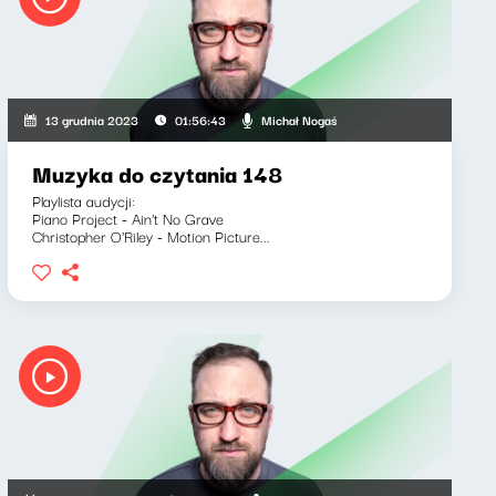
Michał Nogaś
13 grudnia 2023
01:56:43
Muzyka do czytania 148
Playlista audycji:
Piano Project - Ain't No Grave
Christopher O'Riley - Motion Picture...