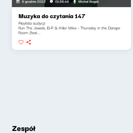
Michał Nogaś
6 grudnia 2023
01:56:46
Muzyka do czytania 147
Playlista audycji:
Run The Jewels, El-P & Killer Mike - Thursday in the Danger
Room (feat....
Zespół