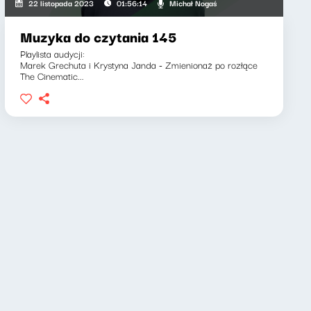
Michał Nogaś
22 listopada 2023
01:56:14
Muzyka do czytania 145
Playlista audycji:
Marek Grechuta i Krystyna Janda - Zmienionaż po rozłące
The Cinematic...