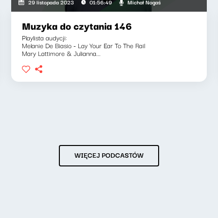
Michał Nogaś
29 listopada 2023
01:56:49
Muzyka do czytania 146
Playlista audycji:
Melanie De Biasio - Lay Your Ear To The Rail
Mary Lattimore & Julianna...
WIĘCEJ PODCASTÓW