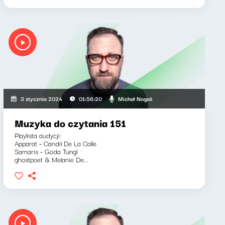
Michał Nogaś
3 stycznia 2024
01:56:20
Muzyka do czytania 151
Playlista audycji:
Apparat - Candil De La Calle
Samaris - Goda Tungl
ghostpoet & Melanie De...