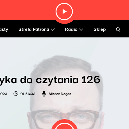
asty
Strefa Patrona
Radio
Sklep
ka do czytania 126
 2023
01:56:33
Michał Nogaś