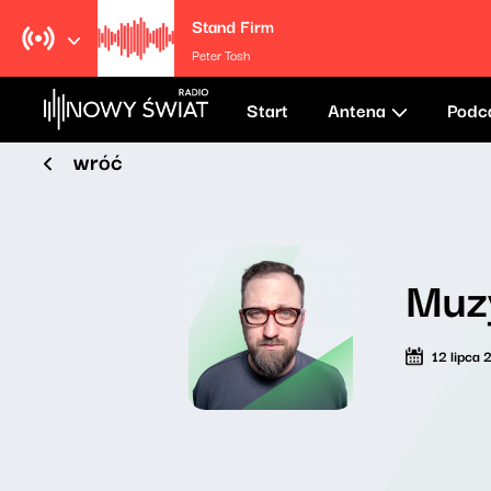
Stand Firm
Peter Tosh
Start
Antena
Podc
wróć
Muzy
12 lipca