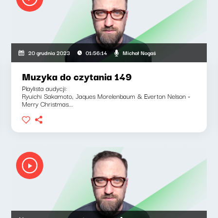
Michał Nogaś
20 grudnia 2023
01:56:14
Muzyka do czytania 149
Playlista audycji:
Ryuichi Sakamoto, Jaques Morelenbaum & Everton Nelson -
Merry Christmas...