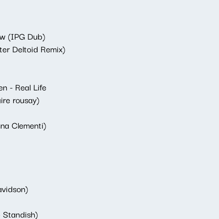
ow (IPG Dub)
ter Deltoid Remix)
n - Real Life
aire rousay)
nna Clementi)
avidson)
 Standish)