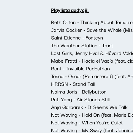
Playlista audycji:
Beth Orton - Thinking About Tomorr
Jarvis Cocker - Save the Whale (Mis
Saint Etienne - Fonteyn
The Weather Station - Trust
Lost Girls, Jenny Hval & Håvard Volde
Mabe Fratti - Hacia el Vacío (feat. cl
Bent - Invisible Pedestrian
Tosca - Oscar (Remastered) (feat. A
HRRSN - Stand Tall
Naima Joris - Bellybutton
Pati Yang - Air Stands Still
Anja Garbarek - It Seems We Talk
Not Waving - Hold On (feat. Marie D
Not Waving - When You're Quiet
Not Waving - My Sway (feat. Jonnine