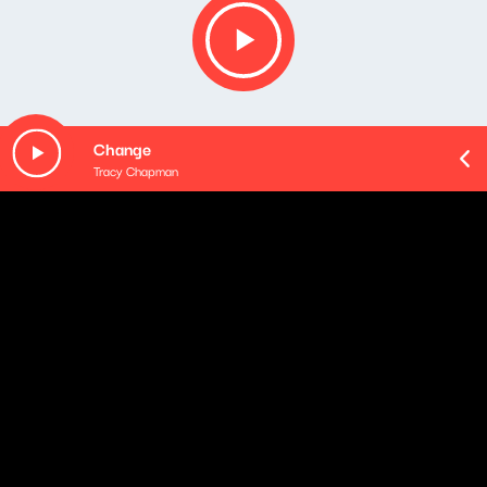
Change
Tracy Chapman
O odcinku
Playlista audycji:
Melawati & Chromatics - Shadow (Melawati Remix)
Radiohead - Where I End and You Begin