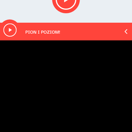
PION I POZIOM!
O odcinku
Playlista audycji:
Melawati & Chromatics - Shadow (Melawati Remix)
Radiohead - Where I End and You Begin
Portishead - We Carry On