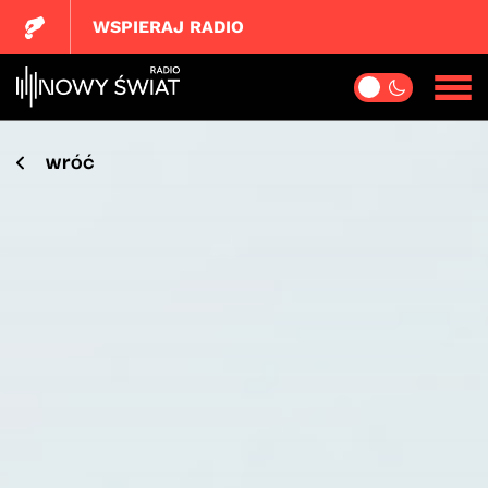
WSPIERAJ RADIO
wróć